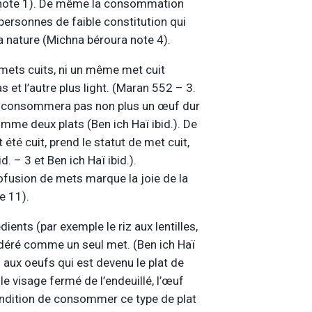
 note 1). De même la consommation
personnes de faible constitution qui
a nature (Michna béroura note 4).
mets cuits, ni un même met cuit
 et l’autre plus light. (Maran 552 – 3.
ne consommera pas non plus un œuf dur
mme deux plats (Ben ich Haï ibid.). De
é cuit, prend le statut de met cuit,
– 3 et Ben ich Haï ibid.).
 profusion de mets marque la joie de la
e 11).
ents (par exemple le riz aux lentilles,
idéré comme un seul met. (Ben ich Haï
 aux oeufs qui est devenu le plat de
 le visage fermé de l’endeuillé, l’œuf
condition de consommer ce type de plat