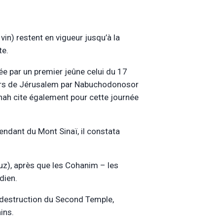
in) restent en vigueur jusqu’à la
te.
e par un premier jeûne celui du 17
rs de Jérusalem par Nabuchodonosor
hnah cite également pour cette journée
cendant du Mont Sinaï, il constata
uz), après que les Cohanim – les
dien.
a destruction du Second Temple,
ins.