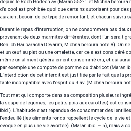
depuis le Roch Hodech av (Maran 552-1 et Michna béroura
d’alcool est prohibée quoi que certains autorisent pour des 
auraient besoin de ce type de remontant, et chacun suivra s
Durant le repas d’interruption, on ne consommera pas deux 
provenant de deux marmites différentes, dont l’un serait gras
Ben ich Haï paracha Dévarim, Michna béroura note 8). On 
et un œuf au plat ou une omelette, car cela est considéré co
même un aliment généralement consommé cru, et qui aurait ét
par exemple une compote de pomme ou d’abricot (Maran ibid. 
L’interdiction de cet interdit est justifiée par le fait que la
table incompatible avec l’esprit du 9 av. (Michna béroura not
Tout met qui comporte dans sa composition plusieurs ingrédi
la soupe de légumes, les petits pois aux carottes) est cons
ibid.). L’habitude s’est répandue de consommer des lentilles
l’endeuillé (les aliments ronds rappellent le cycle de la vie et
évoque en plus une vie avortée). (Maran ibid. – 5), mais à 