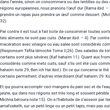
dans l’année, sinon on consommera ou des lentilles ou des
régions européennes, nous prenons l’œuf dur (Rama ibid. – 5 
prendre un repas puis prendre un œuf comme dessert. (Mic
32).
Par contre il est tout à fait licite de consommer toutes sor
tels aliments ne sont pas cuits. (Maran ibid. – 4). Par cont
macération avec vinaigre ou eau salée sont considérés comm
(Responsum Téfila lémoché Tome II,26). Des salades de tom
certains sont plus sévères (Kaf hahaïm 11). Quant aux from
considérés comme mets cuits, sauf s’ils ont été cuis comm
hahaïm note 29, Ben ich Haï ibid.). En ce qui concerne le thé 
certains permettent, d’autres interdisent (Kaf hahaïm 29. Ko
Et qui pourra accomplir ceci mangera du pain sec et de l’eau,
jeûne, qui dans nos régions est très long et souvent pénible 
Michna béroura note 15). On a l’habitude de s’asseoir par te
amafseketh, sur un petit linge ou un petit tapis, mais pas su