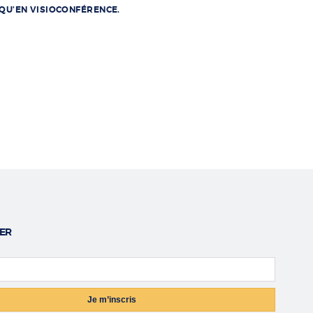
 QU’EN VISIOCONFÉRENCE.
ER
ail
Je m’inscris