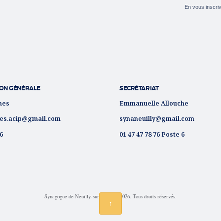
En vous inscriv
ON GÉNÉRALE
SECRÉTARIAT
nes
Emmanuelle Allouche
es.acip@gmail.com
synaneuilly@gmail.com
76
01 47 47 78 76 Poste 6
Synagogue de Neuilly-sur-Seine © 2026. Tous droits réservés.
↑