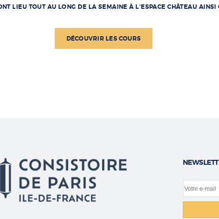
NT LIEU TOUT AU LONG DE LA SEMAINE À L’ESPACE CHÂTEAU AINSI
DÉCOUVRIR LES COURS
NEWSLETT
Votre e-m
Site web