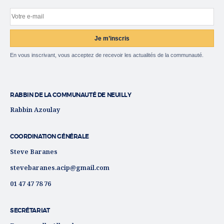
Votre e-mail
Site web
Je m’inscris
En vous inscrivant, vous acceptez de recevoir les actualités de la communauté.
RABBIN DE LA COMMUNAUTÉ DE NEUILLY
Rabbin Azoulay
COORDINATION GÉNÉRALE
Steve Baranes
stevebaranes.acip@gmail.com
01 47 47 78 76
SECRÉTARIAT