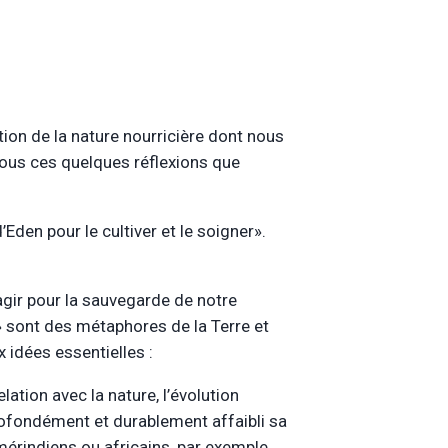
tion de la nature nourricière dont nous
 vous ces quelques réflexions que
’Eden pour le cultiver et le soigner».
agir pour la sauvegarde de notre
e » sont des métaphores de la Terre et
 idées essentielles :
ation avec la nature, l’évolution
rofondément et durablement affaibli sa
mérindiens ou africains, par exemple,