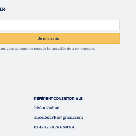
ER
ail
Je m’inscris
ant, vous acceptez de recevoir les actualités de la communauté.
RÉFÉRENT CONSISTORIALE
Rivka Vadnai
ancellerivka@gmail.com
01 47 47 78 76 Poste 4