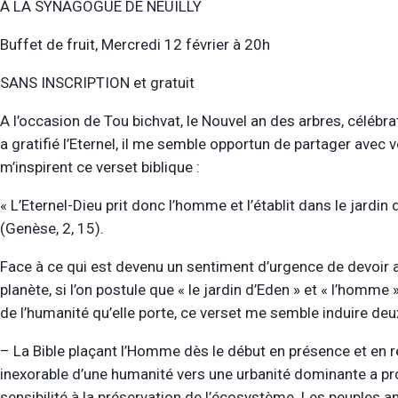
À LA SYNAGOGUE DE NEUILLY
Buffet de fruit, Mercredi 12 février à 20h
SANS INSCRIPTION et gratuit
A l’occasion de Tou bichvat, le Nouvel an des arbres, célébra
a gratifié l’Eternel, il me semble opportun de partager avec
m’inspirent ce verset biblique :
« L’Eternel-Dieu prit donc l’homme et l’établit dans le jardin d
(Genèse, 2, 15).
Face à ce qui est devenu un sentiment d’urgence de devoir 
planète, si l’on postule que « le jardin d’Eden » et « l’homm
de l’humanité qu’elle porte, ce verset me semble induire deux
– La Bible plaçant l’Homme dès le début en présence et en rel
inexorable d’une humanité vers une urbanité dominante a p
sensibilité à la préservation de l’écosystème. Les peuples a