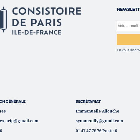
NEWSLETT
Votre e-m
Site web
En vous inscriv
ON GÉNÉRALE
SECRÉTARIAT
nes
Emmanuelle Allouche
es.acip@gmail.com
synaneuilly@gmail.com
76
01 47 47 78 76 Poste 6