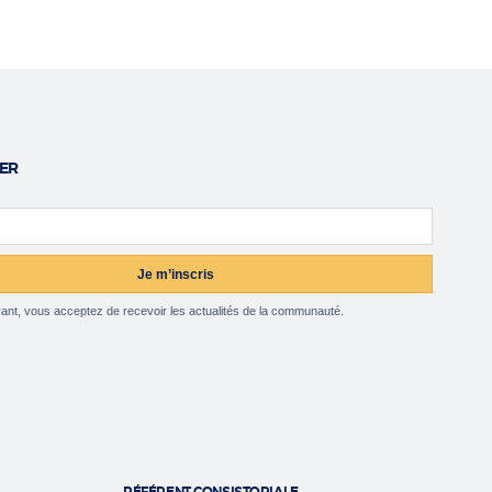
ER
ail
Je m’inscris
ant, vous acceptez de recevoir les actualités de la communauté.
RÉFÉRENT CONSISTORIALE