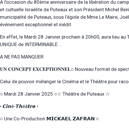
A l’occasion du 80ème anniversaire de la libération du camp 
et cultuelle Israélite de Puteaux et son Président Michel Ben
municipalité de Puteaux, sous l’égide de Mme Le Maire, Jo
événement exceptionnel et inédit.
En effet, le Mardi 28 Janvier prochain à 20h00, aura lieu au
UNIQUE de INTERMINABLE …
A NE PAS MANQUER
𝐔𝐍 𝐂𝐎𝐍𝐂𝐄𝐏𝐓 𝐄𝐗𝐂𝐄𝐏𝐓𝐈𝐎𝐍𝐍𝐄𝐋○ Nouveau format de spe
Celui de pouvoir mélanger le Cinéma et le Théâtre pour rac
○ Mardi 28 Janvier 2025 ○☆ Théâtre de Puteaux ☆
•⁠ ⁠𝘾𝙞𝙣é-𝙏𝙝éâ𝙩𝙧𝙚 •
○ Une Co-Production 𝗠𝗜𝗖𝗞𝗔𝗘𝗟 𝗭𝗔𝗙𝗥𝗔𝗡 ○