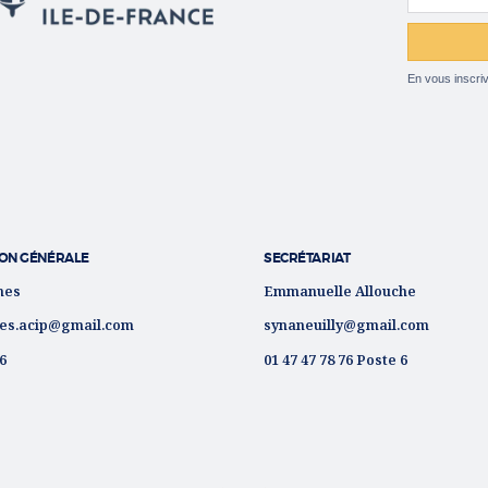
En vous inscriv
ON GÉNÉRALE
SECRÉTARIAT
nes
Emmanuelle Allouche
es.acip@gmail.com
synaneuilly@gmail.com
76
01 47 47 78 76 Poste 6