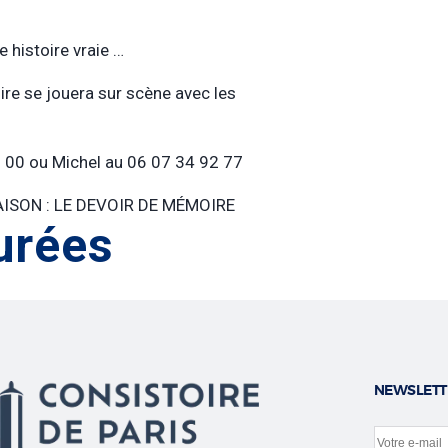
e histoire vraie …
toire se jouera sur scène avec les
40 00 ou Michel au 06 07 34 92 77
ISON : LE DEVOIR DE MÉMOIRE
urées
NEWSLETT
Votre e-m
Site web