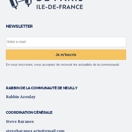
NEWSLETTER
Votre e-mail
Site web
Je m’inscris
En vous inscrivant, vous acceptez de recevoir les actualités de la communauté.
RABBIN DE LA COMMUNAUTÉ DE NEUILLY
Rabbin Azoulay
COORDINATION GÉNÉRALE
Steve Baranes
stevebaranes.acip@gmail.com