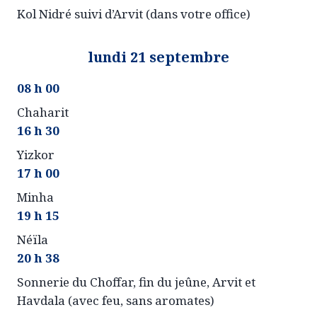
Kol Nidré suivi d’Arvit (dans votre office)
lundi 21 septembre
08 h 00
Chaharit
16 h 30
Yizkor
17 h 00
Minha
19 h 15
Néïla
20 h 38
Sonnerie du Choffar, fin du jeûne, Arvit et
Havdala (avec feu, sans aromates)