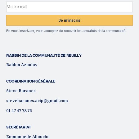
Votre e-mail
Site web
Je m’inscris
En vous inscrivant, vous acceptez de recevoir les actualités de la communauté.
RABBIN DE LA COMMUNAUTÉ DE NEUILLY
Rabbin Azoulay
COORDINATION GÉNÉRALE
Steve Baranes
stevebaranes.acip@gmail.com
01 47 47 78 76
SECRÉTARIAT
Emmanuelle Allouche