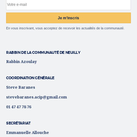
Votre e-mail
Site web
Je m’inscris
En vous inscrivant, vous acceptez de recevoir les actualités de la communauté.
RABBIN DE LA COMMUNAUTÉ DE NEUILLY
Rabbin Azoulay
COORDINATION GÉNÉRALE
Steve Baranes
stevebaranes.acip@gmail.com
01 47 47 78 76
SECRÉTARIAT
Emmanuelle Allouche